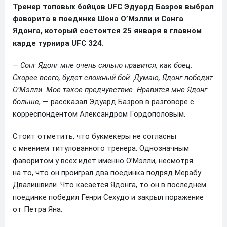
Тренер топовых бойцов UFC Эдуард Базров выбрал
фаворита в поединке Шона О’Мэлли и Сонга
Ядонга, который состоится 25 января в главном
карде турнира UFC 324.
— Сонг Ядонг мне очень сильно нравится, как боец.
Скорее всего, будет сложный бой. Думаю, Ядонг победит
О’Мэлли. Мое такое предчувствие. Нравится мне Ядонг
больше
, — рассказал Эдуард Базров в разговоре с
корреспондентом Александром Гордополовым.
Стоит отметить, что букмекеры не согласны
с мнением титулованного тренера. Однозначным
фаворитом у всех идет именно О’Мэлли, несмотря
на то, что он проиграл два поединка подряд Мерабу
Двалишвили. Что касается Ядонга, то он в последнем
поединке победил Генри Сехудо и закрыл поражение
от Петра Яна.