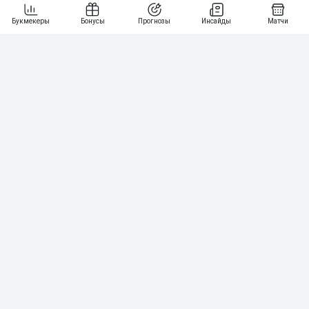
7
64
10 000₽
Смотреть всех