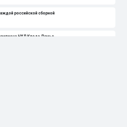
каждой российской сборной
чемпиона НХЛ Клода Лемье
лей-офф НХЛ-2026 при 4-0 в серии