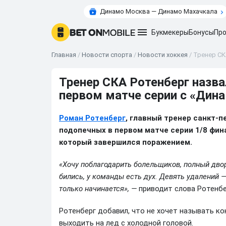
Динамо Москва — Динамо Махачкала
Букмекеры
Бонусы
Про
Главная
/
Новости спорта
/
Новости хоккея
/
Тренер СК
Тренер СКА Ротенберг назва
первом матче серии с «Дин
Роман Ротенберг
, главный тренер санкт-п
подопечных в первом матче серии 1/8 фин
который завершился поражением.
«Хочу поблагодарить болельщиков, полный двор
бились, у команды есть дух. Девять удалений 
только начинается», —
приводит слова Ротенбе
Ротенберг добавил, что не хочет называть ко
выходить на лед с холодной головой.