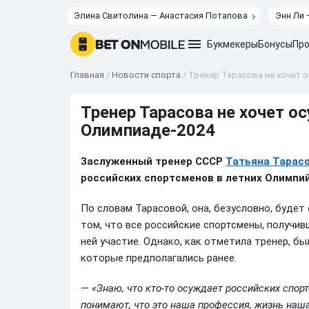
Элина Свитолина — Анастасия Потапова
Энн Ли 
Букмекеры
Бонусы
Про
Главная
/
Новости спорта
/
Тренер Тарасова не хочет о
Тренер Тарасова не хочет о
Олимпиаде-2024
Заслуженный тренер СССР
Татьяна Тарас
российских спортсменов в летних Олимпий
По словам Тарасовой, она, безусловно, будет
том, что все российские спортсмены, получив
ней участие. Однако, как отметила тренер, б
которые предполагались ранее.
—
«Знаю, что кто-то осуждает российских спорт
понимают, что это наша профессия, жизнь наша