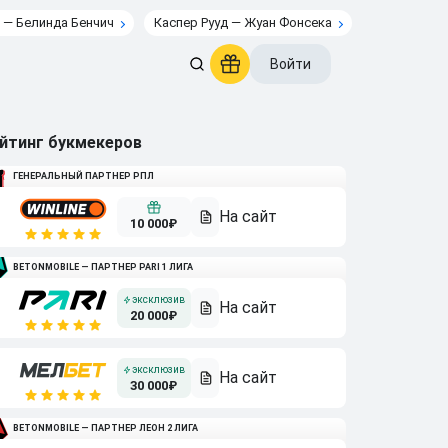
 — Белинда Бенчич
Каспер Рууд — Жуан Фонсека
Войти
йтинг букмекеров
ГЕНЕРАЛЬНЫЙ ПАРТНЕР РПЛ
10 000₽
BETONMOBILE — ПАРТНЕР PARI 1 ЛИГА
20 000₽
30 000₽
BETONMOBILE — ПАРТНЕР ЛЕОН 2 ЛИГА