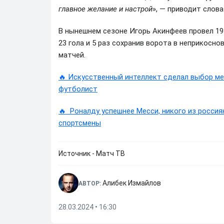
главное желание и настрой
», — приводит слов
В нынешнем сезоне Игорь Акинфеев провел 19
23 гола и 5 раз сохранив ворота в неприкосн
матчей.
🔥 Искусственный интеллект сделал выбор ме
футболист
🔥 Роналду успешнее Месси, никого из росси
спортсмены
Источник - Матч ТВ
Алибек Измайлов
АВТОР:
28.03.2024 • 16:30