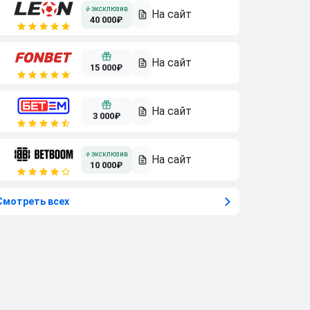
40 000₽
15 000₽
3 000₽
10 000₽
Смотреть всех