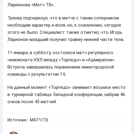
Ларионова «Матч ТВ».
Тренер подчеркнул, что в матче с таким соперником
необходим характер и воля, но, к сожалению, сегодня
этого не было. Специалист также отметил, что Игорь
Ларионов-младший получил травму нижней части тела.
11 января, в субботу, состоялся матч регулярного
чемпионата КХЛ между «Торпедо» и «Адмиралом».
Встреча завершилась поражением нижегородской
команды с результатом 1:6.
На данный момент «Торпедо» занимает восьмое место
в турнирной таблице Западной конференции, набрав 46
очков после 43 матчей.
Источник - МАТЧ ТВ