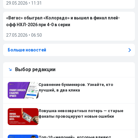
29.05.2026
•
11:31
«Вегас» обыграл «Колорадо» и вышел в финал плей-
офф НХЛ-2026 при 4-0 в серии
27.05.2026
•
06:50
Больше новостей
Выбор редакции
Сравнение букмекеров. Узнайте, кто
лучший, в два клика
Ловушка невозвратных потерь — старые
факапы провоцируют новые ошибки
Топ-10 «мелочей», которые влияют