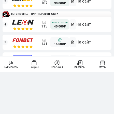
3
107
30 000₽
BETONMOBILE — ПАРТНЕР ЛЕОН 2 ЛИГА
4
115
40 000₽
5
15 000₽
141
6
3 000₽
19
7
64
10 000₽
Смотреть всех