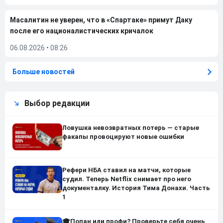
Масалитин не уверен, что в «Спартаке» примут Даку
после его националистических кричалок
06.08.2026
•
08:26
Больше новостей
Выбор редакции
Ловушка невозвратных потерь — старые
факапы провоцируют новые ошибки
Рефери НБА ставил на матчи, которые
судил. Теперь Netflix снимает про него
документалку. История Тима Донахи. Часть
1
🎓Попан или профи? Проверьте себя очень