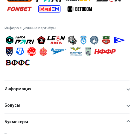
Информационные партнёры
Информация
Бонусы
Букмекеры