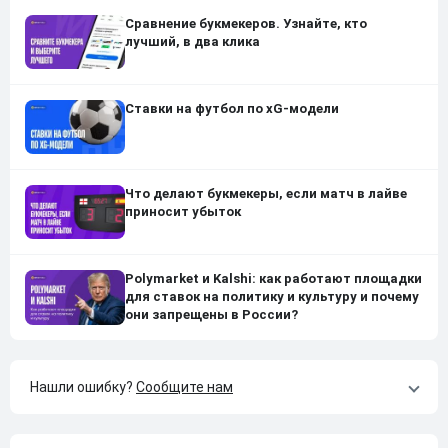
Сравнение букмекеров. Узнайте, кто
лучший, в два клика
Ставки на футбол по xG-модели
Что делают букмекеры, если матч в лайве
приносит убыток
Polymarket и Kalshi: как работают площадки
для ставок на политику и культуру и почему
они запрещены в России?
Нашли ошибку?
Сообщите нам