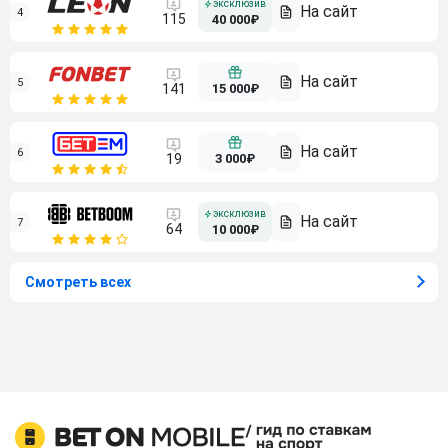
4
115
40 000₽
5
15 000₽
141
6
3 000₽
19
7
64
10 000₽
Смотреть всех