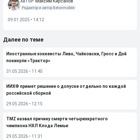
Максим Кирсанов
АВТОР:
Редактор и автор Betonmobile
09.01.2025 • 14:12
Далее по теме
Иностранные хоккеисты Ливо, Чайковски, Гросс и Дэй
покинули «Трактор»
31.05.2026
•
11:40
ИИХФ примет решение о допуске отдельно по каждой
российской сборной
29.05.2026
•
12:15
TMZ назвал причину смерти четырехкратного
чемпиона НХЛ Клода Лемье
29.05.2026
•
11:31