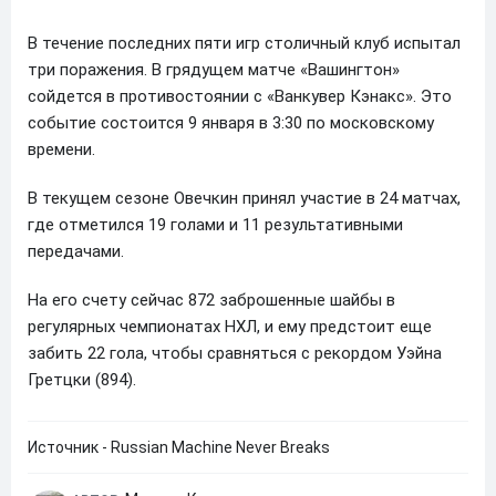
В течение последних пяти игр столичный клуб испытал
три поражения. В грядущем матче «Вашингтон»
сойдется в противостоянии с «Ванкувер Кэнакс». Это
событие состоится 9 января в 3:30 по московскому
времени.
В текущем сезоне Овечкин принял участие в 24 матчах,
где отметился 19 голами и 11 результативными
передачами.
На его счету сейчас 872 заброшенные шайбы в
регулярных чемпионатах НХЛ, и ему предстоит еще
забить 22 гола, чтобы сравняться с рекордом Уэйна
Гретцки (894).
Источник - Russian Machine Never Breaks