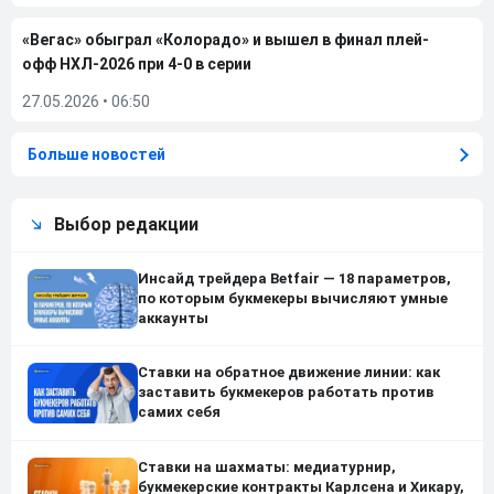
«Вегас» обыграл «Колорадо» и вышел в финал плей-
офф НХЛ-2026 при 4-0 в серии
27.05.2026
•
06:50
Больше новостей
Выбор редакции
Инсайд трейдера Betfair — 18 параметров,
по которым букмекеры вычисляют умные
аккаунты
Ставки на обратное движение линии: как
заставить букмекеров работать против
самих себя
Ставки на шахматы: медиатурнир,
букмекерские контракты Карлсена и Хикару,