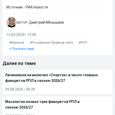
Источник - РИА Новости
Дмитрий Меньшаев
АВТОР:
12.03.2024 • 13:00
Малком
Российская Премьер-лига
РПЛ
+
Показать ещё
Далее по теме
Овчинников не включил «Спартак» в число главных
фаворитов РПЛ в сезоне-2026/27
09.08.2026
•
08:39
Масалитин назвал трех фаворитов РПЛ в
сезоне-2026/27