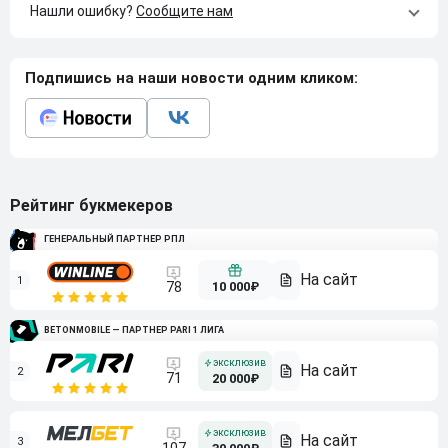
Нашли ошибку?
Сообщите нам
Подпишись на наши новости одним кликом:
Рейтинг букмекеров
ГЕНЕРАЛЬНЫЙ ПАРТНЕР РПЛ
1
10 000₽
78
BETONMOBILE — ПАРТНЕР PARI 1 ЛИГА
2
71
20 000₽
3