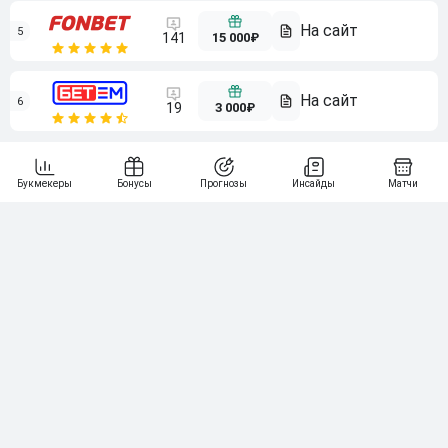
5
15 000₽
141
6
3 000₽
19
7
64
10 000₽
Смотреть всех