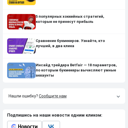
5 популярных хоккейных стратегий,
которые не принесут прибыль
Сравнение букмекеров. Узнайте, кто
лучший, в два клика
Инсайд трейдера Betfair — 18 параметров,
по которым букмекеры вычисляют умные
аккаунты
Нашли ошибку?
Сообщите нам
Подпишись на наши новости одним кликом: