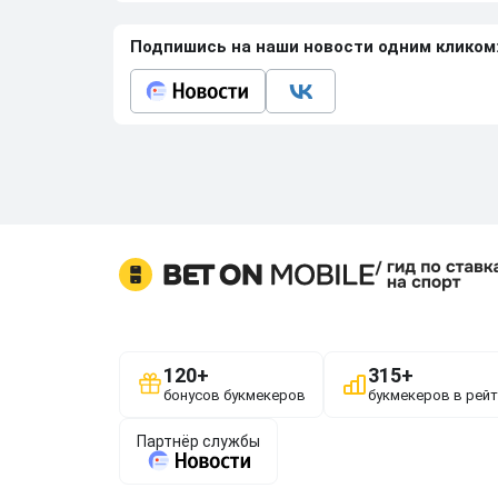
Подпишись на наши новости одним кликом