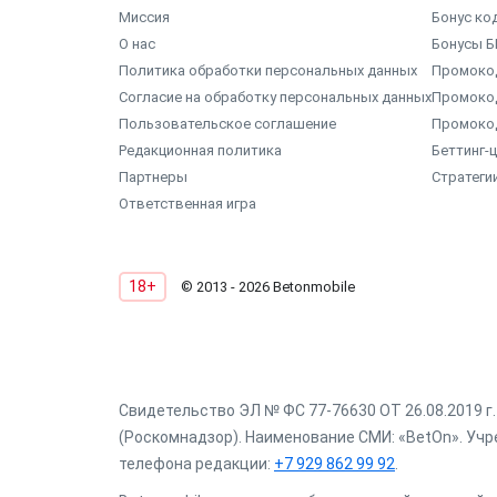
Миссия
Бонус ко
О нас
Бонусы Б
Политика обработки персональных данных
Промокод
Согласие на обработку персональных данных
Промоко
Пользовательское соглашение
Промоко
Редакционная политика
Беттинг-
Партнеры
Стратеги
Ответственная игра
18+
© 2013 - 2026 Betonmobile
Свидетельство ЭЛ № ФС 77-76630 ОТ 26.08.2019 
(Роскомнадзор). Наименование СМИ: «BetOn». Учре
телефона редакции:
+7 929 862 99 92
.