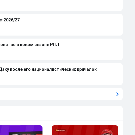
е-2026/27
ионство в новом сезоне РПЛ
 Даку после его националистических кричалок