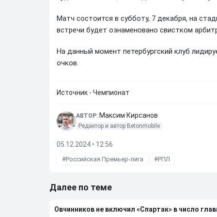
Матч состоится в субботу, 7 декабря, на ста
встречи будет ознаменовано свистком арбитр
На данный момент петербургский клуб лидируе
очков.
Источник - Чемпионат
Максим Кирсанов
АВТОР:
Редактор и автор Betonmobile
05.12.2024 • 12:56
Российская Премьер-лига
РПЛ
Далее по теме
Овчинников не включил «Спартак» в число гла