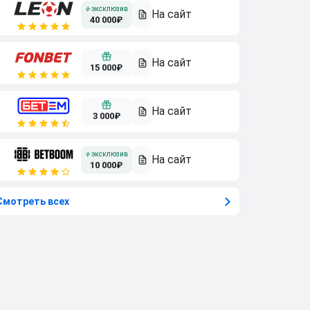
40 000₽
15 000₽
3 000₽
10 000₽
Смотреть всех