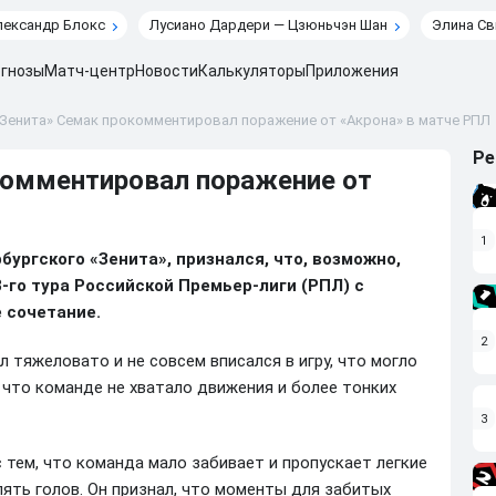
лександр Блокс
Лусиано Дардери — Цзюньчэн Шан
Элина Св
гнозы
Матч-центр
Новости
Калькуляторы
Приложения
«Зенита» Семак прокомментировал поражение от «Акрона» в матче РПЛ
Ре
комментировал поражение от
1
бургского «Зенита», признался, что, возможно,
-го тура Российской Премьер-лиги (РПЛ) с
 сочетание.
2
л тяжеловато и не совсем вписался в игру, что могло
, что команде не хватало движения и более тонких
3
 тем, что команда мало забивает и пропускает легкие
пять голов. Он признал, что моменты для забитых