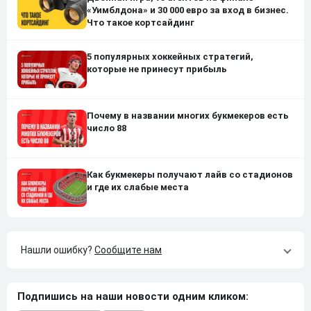
«Уимблдона» и 30 000 евро за вход в бизнес.
Что такое кортсайдинг
5 популярных хоккейных стратегий,
которые не принесут прибыль
Почему в названии многих букмекеров есть
число 88
Как букмекеры получают лайв со стадионов
и где их слабые места
Нашли ошибку?
Сообщите нам
Подпишись на наши новости одним кликом: