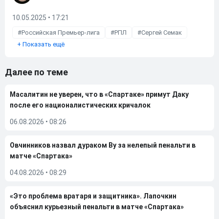
10.05.2025 • 17:21
Российская Премьер-лига
РПЛ
Сергей Семак
+
Показать ещё
Далее по теме
Масалитин не уверен, что в «Спартаке» примут Даку
после его националистических кричалок
06.08.2026
•
08:26
Овчинников назвал дураком Ву за нелепый пенальти в
матче «Спартака»
04.08.2026
•
08:29
«Это проблема вратаря и защитника». Лапочкин
объяснил курьезный пенальти в матче «Спартака»