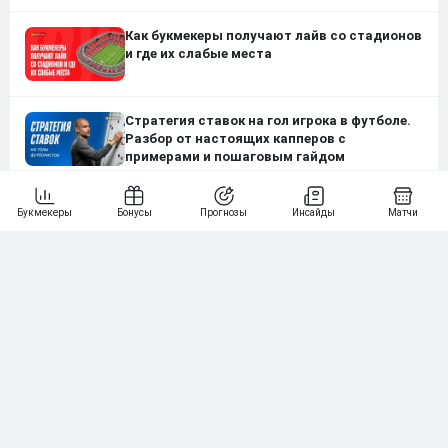
Как букмекеры получают лайв со стадионов
и где их слабые места
Стратегия ставок на гол игрока в футболе.
Разбор от настоящих капперов с
примерами и пошаговым гайдом
Двойная игра, 75 агентов на финале
«Уимблдона» и 30 000 евро за вход в бизнес.
Что такое кортсайдинг
Звездные футболисты, которые попались
на ставках в букмекерских конторах
Сравнение букмекеров. Узнайте, кто
лучший, в два клика