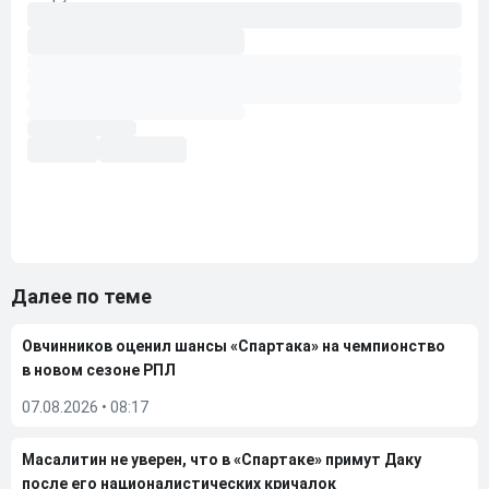
Далее по теме
Овчинников оценил шансы «Спартака» на чемпионство
в новом сезоне РПЛ
07.08.2026
•
08:17
Масалитин не уверен, что в «Спартаке» примут Даку
после его националистических кричалок