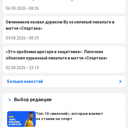
06.08.2026
•
08:26
Овчинников назвал дураком Ву за нелепый пенальти в
матче «Спартака»
04.08.2026
•
08:29
«Это проблема вратаря и защитника». Лапочкин
объяснил курьезный пенальти в матче «Спартака»
02.08.2026
•
23:19
Больше новостей
Выбор редакции
Топ-10 «мелочей», которые влияют
на ставки на спорт