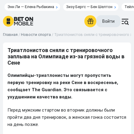
Энн Ли — Елена Рыбакина
Зизу Бергс — Бен Шелтон
Тейл
Войти
Главная
/
Новости спорта
/
Триатлонистов сняли с тренировочного за
Триатлонистов сняли с тренировочного
заплыва на Олимпиаде из-за грязной воды в
Сене
Олимпийцы-триатлонисты могут пропустить
первую тренировку на реке Сене в воскресенье,
сообщает The Guardian. Это связывается с
ухудшением качества воды.
Перед мужским стартом во вторник должны были
пройти два дня тренировок, а женская гонка состоится
на день позже.