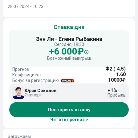
28.07.2024 • 10:23
Ставка дня
Энн Ли - Елена Рыбакина
Сегодня, 19:30
+6 000₽
Возможный выигрыш
Ф2 (-4.5)
Прогноз
1.60
Коэффициент
10000₽
Бонус за регистрацию
+1%
Юрий Соколов
Эксперт
Прибыль
Повторить ставку
Читать прогноз >