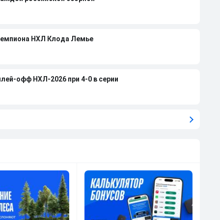
чемпиона НХЛ Клода Лемье
лей-офф НХЛ-2026 при 4-0 в серии