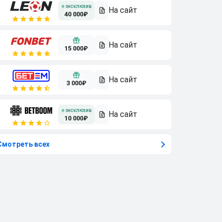
40 000₽
15 000₽
3 000₽
10 000₽
Смотреть всех