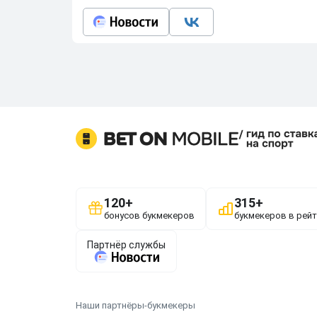
Наши партнёры-букмекеры