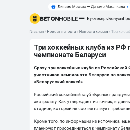
Динамо Москва — Динамо Махачкала
Букмекеры
Бонусы
Про
Главная
/
Новости спорта
/
Новости хоккея
/
Три хокке
Три хоккейных клуба из РФ 
чемпионате Беларуси
Сразу три хоккейных клуба из Российской
участников чемпионата Беларуси по хокк
«Белорусский хоккей».
Российский хоккейный клуб «Брянск» раздум
экстралигу. Как утверждает источник, в данн
стадион, который не соответствует требован
Кроме того, по информации из источника, ещ
планируют присоединиться к чемпионату Белар