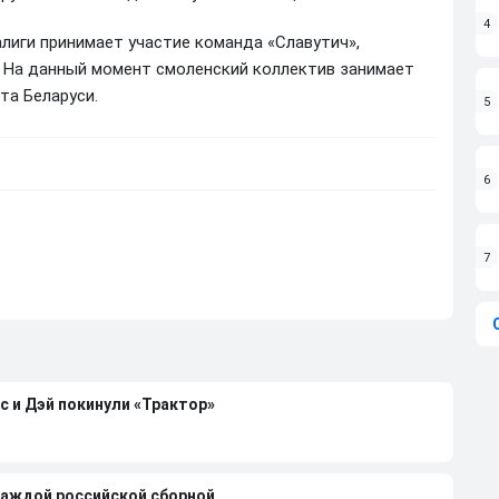
4
лиги принимает участие команда «Славутич»,
 На данный момент смоленский коллектив занимает
та Беларуси.
5
6
7
с и Дэй покинули «Трактор»
каждой российской сборной