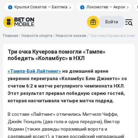
Крылья Советов — Балтика
Локомотив — Акрон
Войти
Главная
/
Новости спорта
/
Новости хоккея
/
Три очка Кучерова помог
Три очка Кучерова помогли «Тампе»
победить «Коламбус» в НХЛ
«Тампа-Бэй Лайтнинг»
на домашней арене
уверенно переиграла «Коламбус Блю Джэкетс» со
счетом 6:2 в матче регулярного чемпионата НХЛ.
Этот результат прервал победную серию гостей,
которая насчитывала четыре матча подряд.
В составе «Лайтнинг» отличились Митчелл Чаффи,
Джейк Гюнцель (два гола и одна передача), Виктор
Хедман (также дважды поразивший ворота и
сделавший ассист), а также российский нападающий