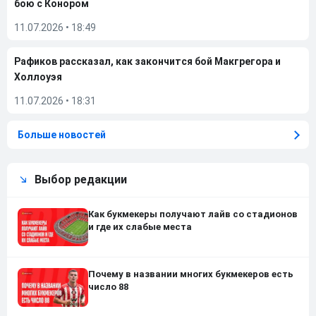
бою с Конором
11.07.2026
•
18:49
Рафиков рассказал, как закончится бой Макгрегора и
Холлоуэя
11.07.2026
•
18:31
Больше новостей
Выбор редакции
Как букмекеры получают лайв со стадионов
и где их слабые места
Почему в названии многих букмекеров есть
число 88