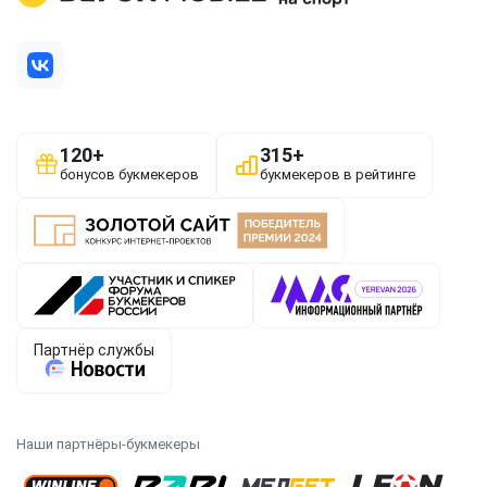
Наши партнёры-букмекеры