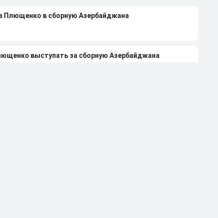
на Плющенко в сборную Азербайджана
лющенко выступать за сборную Азербайджана
 Авериной расстались из-за болезни
странили от работы тренером за травлю