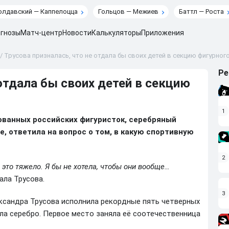
лдавский — Каппелоцца
Гольцов — Межиев
Баттл — Роста
гнозы
Матч-центр
Новости
Калькуляторы
Приложения
/
Трусова призналась, что не отдала бы своих детей в секцию фигурног
Ре
 отдала бы своих детей в секцию
1
ованных российских фигуристок, серебряный
е, ответила на вопрос о том, в какую спортивную
2
о это тяжело. Я бы не хотела, чтобы они вообще…
зала Трусова.
3
ксандра Трусова исполнила рекордные пять четверных
ла серебро. Первое место заняла её соотечественница