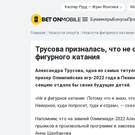
Каспер Рууд — Жуан Фонсека
Мо
Букмекеры
Бонусы
Про
Главная
/
Новости спорта
/
Новости фигурного катания
Трусова призналась, что не
фигурного катания
Александра Трусова, одна из самых титул
призер Олимпийских игр-2022 года в Пекин
секцию отдала бы своих будущих детей.
«Не в фигурное катание. Потому что я знаю, чт
Наверное, куда попросят, туда и отдам»
, — ска
Напомним, что на зимней Олимпиаде-2022 Але
прыжков в произвольной программе и завоева
Анна Щербакова.