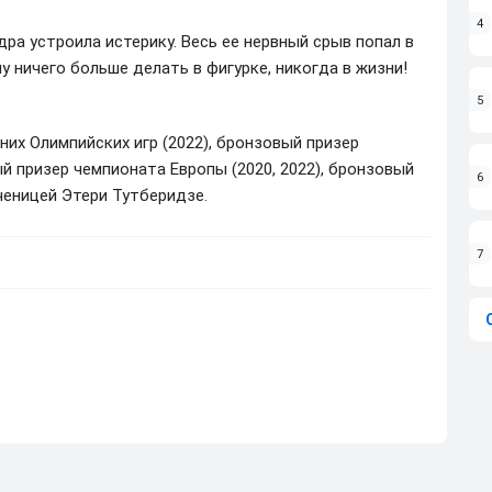
4
ра устроила истерику. Весь ее нервный срыв попал в
у ничего больше делать в фигурке, никогда в жизни!
5
их Олимпийских игр (2022), бронзовый призер
й призер чемпионата Европы (2020, 2022), бронзовый
6
ученицей Этери Тутберидзе.
7