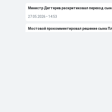
Министр Дегтярев раскритиковал переход сы
27.05.2026
•
14:53
Мостовой прокомментировал решение сына П
23.05.2026
•
11:51
Алиев отреагировал на слухи, что они с Ариной
08.05.2026
•
10:22
Бывшую фигуристку чемпионку ОИ Дюамель от
05.05.2026
•
20:27
Больше новостей
Выбор редакции