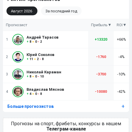
Август 2026
За последний год
Прогнозист
Прибыль
ROI
Андрей Тарасов
1
+
13320
+66%
+
8
=
0
-
2
Юрий Соколов
2
-1760
-4%
+
11
=
2
-
8
Николай Караман
3
-3700
-10%
+
8
=
0
-
10
Владислав Мяснов
4
-10080
-42%
+
4
=
0
-
8
Больше прогнозистов
Прогнозы на спорт, фрибеты, конкурсы в нашем
Телеграм-канале