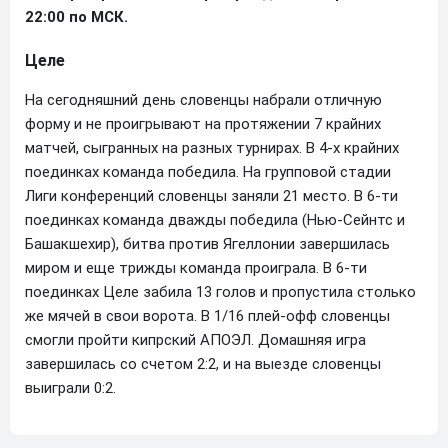
22:00 по МСК.
Целе
На сегодняшний день словенцы набрали отличную
форму и не проигрывают на протяжении 7 крайних
матчей, сыгранных на разных турнирах. В 4-х крайних
поединках команда победила. На групповой стадии
Лиги конференций словенцы заняли 21 место. В 6-ти
поединках команда дважды победила (Нью-Сейнтс и
Башакшехир), битва против Ягеллонии завершилась
миром и еще трижды команда проиграла. В 6-ти
поединках Целе забила 13 голов и пропустила столько
же мячей в свои ворота. В 1/16 плей-офф словенцы
смогли пройти кипрский АПОЭЛ. Домашняя игра
завершилась со счетом 2:2, и на выезде словенцы
выиграли 0:2.