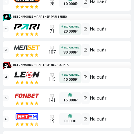
1
10 000₽
78
BETONMOBILE — ПАРТНЕР PARI 1 ЛИГА
2
71
20 000₽
3
107
30 000₽
BETONMOBILE — ПАРТНЕР ЛЕОН 2 ЛИГА
4
115
40 000₽
5
15 000₽
141
6
3 000₽
19