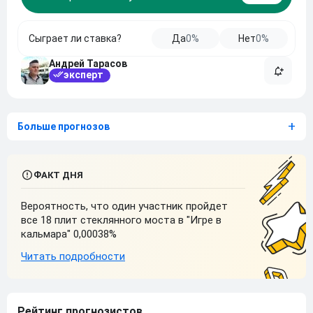
Сыграет ли ставка?
Да
0%
Нет
0%
Андрей Тарасов
эксперт
Больше прогнозов
Вероятность, что один участник пройдет
все 18 плит стеклянного моста в "Игре в
кальмара" 0,00038%
Рейтинг прогнозистов