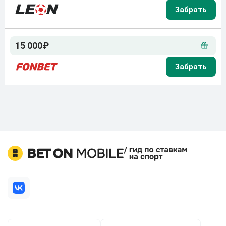
15 000₽