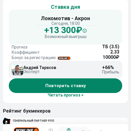
Ставка дня
Локомотив - Акрон
Сегодня, 18:00
+13 300₽
Возможный выигрыш
ТБ (3.5)
Прогноз
2.33
Коэффициент
10000₽
Бонус за регистрацию
+66%
Андрей Тарасов
Эксперт
Прибыль
Повторить ставку
Читать прогноз >
Рейтинг букмекеров
ГЕНЕРАЛЬНЫЙ ПАРТНЕР РПЛ