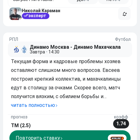
Николай Караман
эксперт
РПЛ
Футбол
Динамо Москва - Динамо Махачкала
Завтра
•
14:30
Текущая форма и кадровые проблемы хозяев
оставляют слишком много вопросов. Евсеев
построил крепкий коллектив, и махачкалинцы
едут в столицу за очками. Скорее всего, матч
получится вязким, с обилием борьбы и
минимумом моментов. Московское «Динамо»
читать полностью
будет давить, но его атака пока не работает.
прогноз
коэфф
Гости же умеют обороняться и бить на
1.74
ТМ (2.5)
контратаках. Самый ве
Повторить ставку