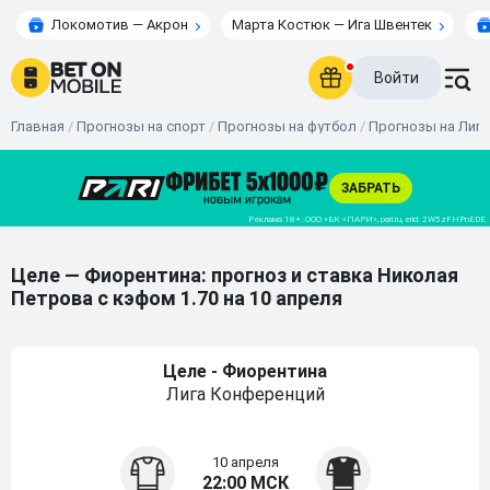
Локомотив — Акрон
Марта Костюк — Ига Швентек
Войти
Главная
/
Прогнозы на спорт
/
Прогнозы на футбол
/
Прогнозы на Лигу
Целе — Фиорентина: прогноз и ставка Николая
Петрова с кэфом 1.70 на 10 апреля
Целе - Фиорентина
Лига Конференций
10 апреля
22:00 МСК