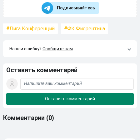
Подписывайтесь
Лига Конференций
ФК Фиорентина
Нашли ошибку?
Сообщите нам
Оставить комментарий
Комментарии
(0)