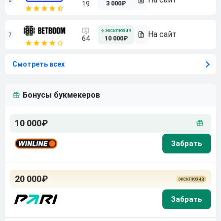
6
3 000₽
19
7
64
10 000₽
Смотреть всех
Бонусы букмекеров
10 000₽
20 000₽