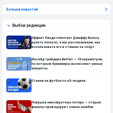
Больше новостей
Выбор редакции
Эффект Линди помогает Джеффу Безосу
рулить Amazon, а мы рассказываем, как
использовать его в ставках на спорт
Инсайд трейдера Betfair — 18 параметров,
по которым букмекеры вычисляют умные
аккаунты
Ставки на футбол по xG-модели
Ловушка невозвратных потерь — старые
факапы провоцируют новые ошибки