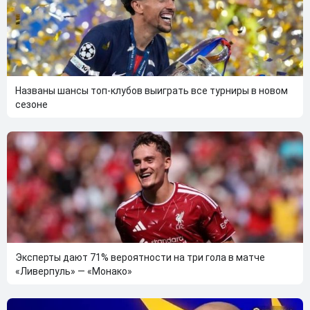
Названы шансы топ-клубов выиграть все турниры в новом
сезоне
Эксперты дают 71% вероятности на три гола в матче
«Ливерпуль» — «Монако»