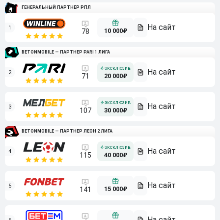
ГЕНЕРАЛЬНЫЙ ПАРТНЕР РПЛ
1
10 000₽
78
BETONMOBILE — ПАРТНЕР PARI 1 ЛИГА
2
71
20 000₽
3
107
30 000₽
BETONMOBILE — ПАРТНЕР ЛЕОН 2 ЛИГА
4
115
40 000₽
5
15 000₽
141