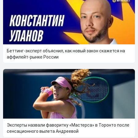
Беттинг-эксперт объяснил, как новый закон скажется на
аффилейт-рынке России
Эксперты назвали фаворитку «Мастерса» в Торонто после
сенсационного вылета Андреевой