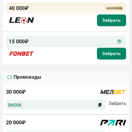
40 000₽
15 000₽
Промокоды
30 000₽
BM30K
20 000₽