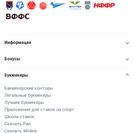
Информация
Бонусы
Букмекеры
Букмекерские конторы
Легальные букмекеры
Лучшие букмекеры
Приложения для ставок на спорт
Школа ставок
Скачать Pari
Скачать Winline