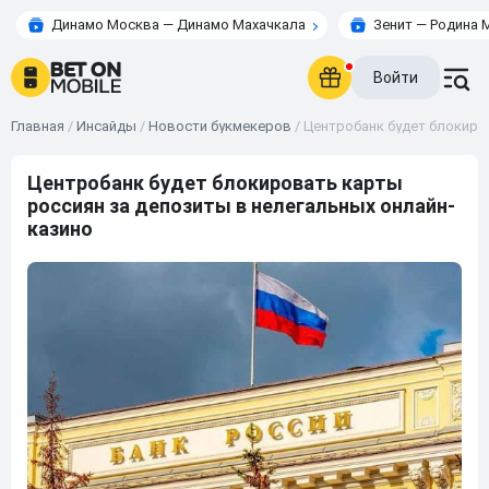
Динамо Москва — Динамо Махачкала
Зенит — Родина 
Войти
Главная
/
Инсайды
/
Новости букмекеров
/
Центробанк будет блокиро
Центробанк будет блокировать карты
россиян за депозиты в нелегальных онлайн-
казино