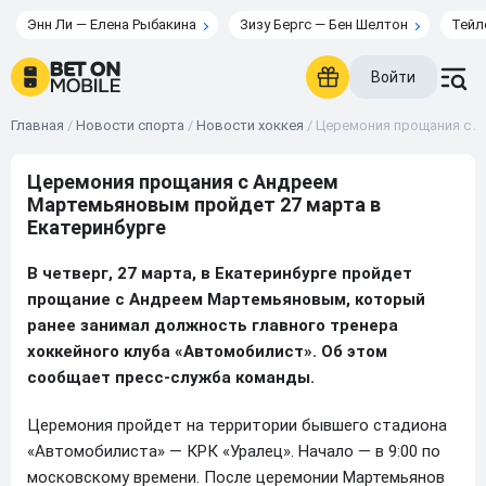
Энн Ли — Елена Рыбакина
Зизу Бергс — Бен Шелтон
Тейл
Войти
Главная
/
Новости спорта
/
Новости хоккея
/
Церемония прощания с А
Церемония прощания с Андреем
Мартемьяновым пройдет 27 марта в
Екатеринбурге
В четверг, 27 марта, в Екатеринбурге пройдет
прощание с Андреем Мартемьяновым, который
ранее занимал должность главного тренера
хоккейного клуба «Автомобилист». Об этом
сообщает пресс-служба команды.
Церемония пройдет на территории бывшего стадиона
«Автомобилиста» — КРК «Уралец». Начало — в 9:00 по
московскому времени. После церемонии Мартемьянов