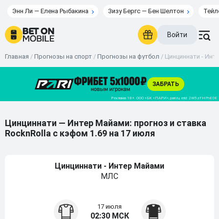
Энн Ли — Елена Рыбакина
Зизу Бергс — Бен Шелтон
Тейл
Войти
Главная
/
Прогнозы на спорт
/
Прогнозы на футбол
/
Цинциннати - Инте
Цинциннати — Интер Майами: прогноз и ставка
RocknRolla с кэфом 1.69 на 17 июля
Цинциннати - Интер Майами
МЛС
17 июля
02:30 МСК