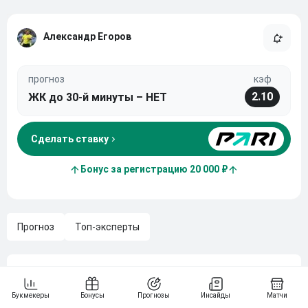
Александр Егоров
прогноз
кэф
2.10
ЖК до 30-й минуты – НЕТ
Сделать ставку
Бонус за регистрацию 20 000 ₽
Прогноз
Топ-эксперты
ЦСКА – Динамо Махачкала. РПЛ, 22-й тур. 29 марта
2025, 19:30 (МСК).