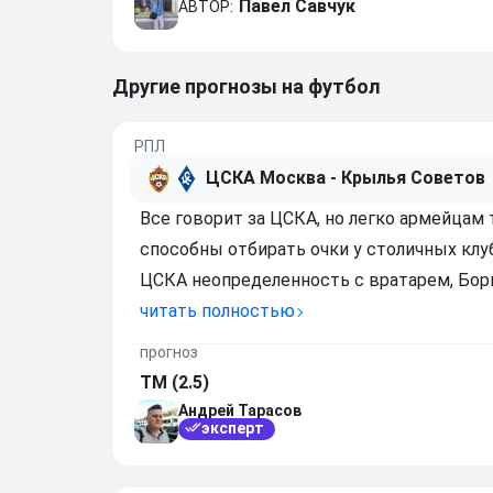
Павел Савчук
другие прогнозы на футбол
РПЛ
ЦСКА Москва - Крылья Советов
Все говорит за ЦСКА, но легко армейцам 
способны отбирать очки у столичных клуб
ЦСКА неопределенность с вратарем, Бори
первом туре выглядел неуверенно. В так
читать полностью
Ставка на «тотал мень
прогноз
ТМ (2.5)
Андрей Тарасов
эксперт