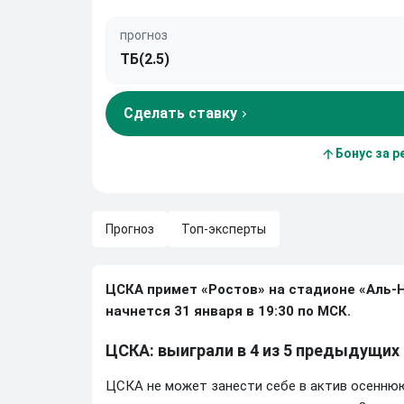
прогноз
ТБ(2.5)
Сделать ставку
Бонус за р
Прогноз
Топ-эксперты
ЦСКА примет «Ростов» на стадионе «Аль-Н
начнется 31 января в 19:30 по МСК.
ЦСКА: выиграли в 4 из 5 предыдущих
ЦСКА не может занести себе в актив осеннюю