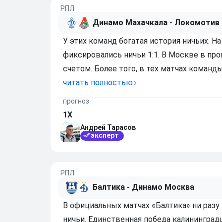
РПЛ
Динамо Махачкала - Локомотив
У этих команд богатая история ничьих. Н
фиксировались ничьи 1:1. В Москве в пр
счетом. Более того, в тех матчах коман
отличился дебютант Миро, в Москве - Сес
читать полностью
ничейных исходов в этом про
прогноз
1X
Андрей Тарасов
эксперт
РПЛ
Балтика - Динамо Москва
В официальных матчах «Балтика» ни разу 
ничьи. Единственная победа калининград