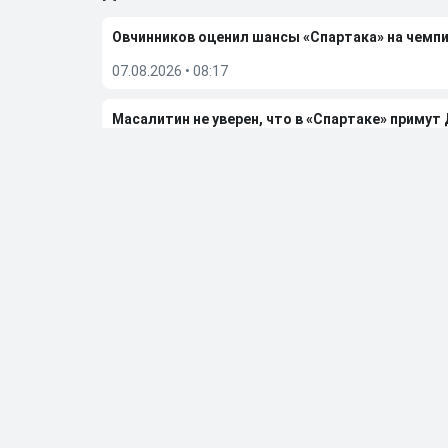
Овчинников оценил шансы «Спартака» на чемп
07.08.2026
•
08:17
Масалитин не уверен, что в «Спартаке» примут
06.08.2026
•
08:26
Овчинников назвал дураком Ву за нелепый пена
04.08.2026
•
08:29
«Это проблема вратаря и защитника». Лапочки
02.08.2026
•
23:19
Больше новостей
Выбор редакции