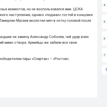
4
сных моментов, но не воспользовался ими. ЦСКА
ного наступления, однако «поджал» гостей в концовке
Тамерлан Мусаев вколотил мяч в сетку головой после
5
шедшие на замену Александр Соболев, чей удар взял
6
ий мимо створа. Армейцы же забили все свои
7
победителем пары «Спартак» – «Ростов».