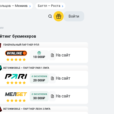
ольцов — Межиев
Баттл — Роста
Войти
сии
йтинг букмекеров
ГЕНЕРАЛЬНЫЙ ПАРТНЕР РПЛ
10 000₽
BETONMOBILE — ПАРТНЕР PARI 1 ЛИГА
20 000₽
30 000₽
BETONMOBILE — ПАРТНЕР ЛЕОН 2 ЛИГА