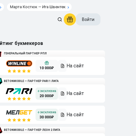
Марта Костюк — Ига Швентек
Войти
йтинг букмекеров
ГЕНЕРАЛЬНЫЙ ПАРТНЕР РПЛ
10 000₽
BETONMOBILE — ПАРТНЕР PARI 1 ЛИГА
20 000₽
30 000₽
BETONMOBILE — ПАРТНЕР ЛЕОН 2 ЛИГА