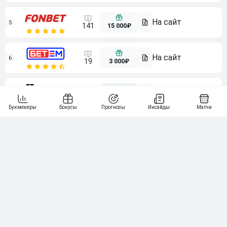
5
15 000₽
141
6
3 000₽
19
7
64
10 000₽
Смотреть всех