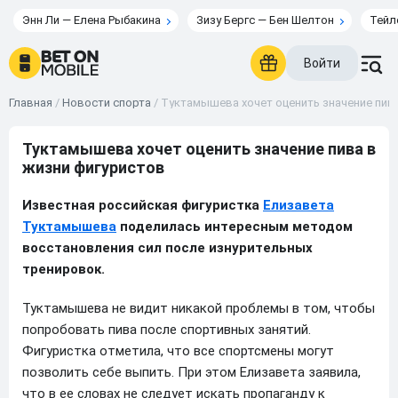
Энн Ли — Елена Рыбакина
Зизу Бергс — Бен Шелтон
Тейл
Войти
Главная
/
Новости спорта
/
Туктамышева хочет оценить значение пива
Туктамышева хочет оценить значение пива в
жизни фигуристов
Известная российская фигуристка
Елизавета
Туктамышева
поделилась интересным методом
восстановления сил после изнурительных
тренировок.
Туктамышева не видит никакой проблемы в том, чтобы
попробовать пива после спортивных занятий.
Фигуристка отметила, что все спортсмены могут
позволить себе выпить. При этом Елизавета заявила,
что в ее словах не следует искать пропаганду к