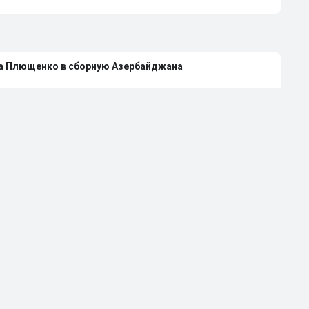
на Плющенко в сборную Азербайджана
лющенко выступать за сборную Азербайджана
 Авериной расстались из-за болезни
странили от работы тренером за травлю