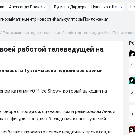
ка — Александр Блокс
Лусиано Дардери — Цзюньчэн Шан
Ше
гнозы
Матч-центр
Новости
Калькуляторы
Приложения
/
Туктамышева недовольна своей работой телеведущей на Первом кан
Ре
оей работой телеведущей на
1
 Елизавета Туктамышева поделилась своими
урном катании «Off Ice Show», который выходил на
2
зговоре с подругой, сценаристом и режиссером Анной
3
шать фигуристов для обсуждения их выступлений.
 избегают просмотра своих неудачных прокатов, и