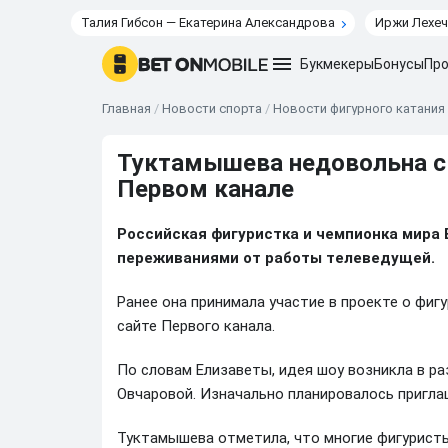
Талия Гибсон — Екатерина Александрова
Иржи Лехеч
Букмекеры
Бонусы
Про
Главная
/
Новости спорта
/
Новости фигурного катания
Туктамышева недовольна св
Первом канале
Российская фигуристка и чемпионка мира
переживаниями от работы телеведущей.
Ранее она принимала участие в проекте о фиг
сайте Первого канала.
По словам Елизаветы, идея шоу возникла в ра
Овчаровой. Изначально планировалось пригла
Туктамышева отметила, что многие фигуристы