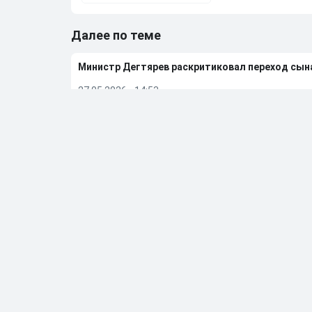
Далее по теме
Министр Дегтярев раскритиковал переход сы
27.05.2026
•
14:53
Мостовой прокомментировал решение сына П
23.05.2026
•
11:51
Алиев отреагировал на слухи, что они с Ариной
08.05.2026
•
10:22
Бывшую фигуристку чемпионку ОИ Дюамель от
05.05.2026
•
20:27
Больше новостей