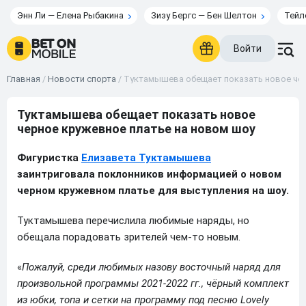
Энн Ли — Елена Рыбакина
Зизу Бергс — Бен Шелтон
Тейл
Войти
Главная
/
Новости спорта
/
Туктамышева обещает показать новое чер
Туктамышева обещает показать новое
черное кружевное платье на новом шоу
Фигуристка
Елизавета Туктамышева
заинтриговала поклонников информацией о новом
черном кружевном платье для выступления на шоу.
Туктамышева перечислила любимые наряды, но
обещала порадовать зрителей чем-то новым.
«
Пожалуй, среди любимых назову восточный наряд для
произвольной программы 2021-2022 гг., чёрный комплект
из юбки, топа и сетки на программу под песню Lovely