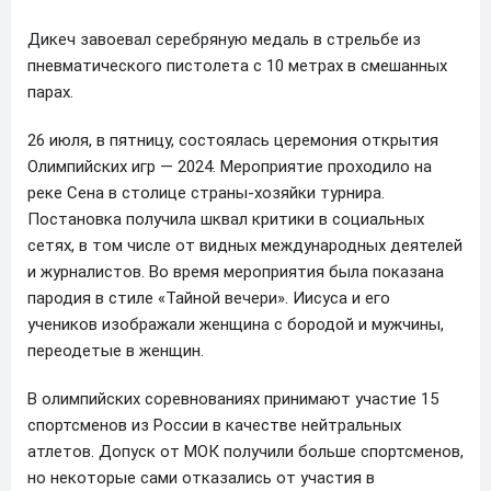
Дикеч завоевал серебряную медаль в стрельбе из
пневматического пистолета с 10 метрах в смешанных
парах.
26 июля, в пятницу, состоялась церемония открытия
Олимпийских игр — 2024. Мероприятие проходило на
реке Сена в столице страны-хозяйки турнира.
Постановка получила шквал критики в социальных
сетях, в том числе от видных международных деятелей
и журналистов. Во время мероприятия была показана
пародия в стиле «Тайной вечери». Иисуса и его
учеников изображали женщина с бородой и мужчины,
переодетые в женщин.
В олимпийских соревнованиях принимают участие 15
спортсменов из России в качестве нейтральных
атлетов. Допуск от МОК получили больше спортсменов,
но некоторые сами отказались от участия в