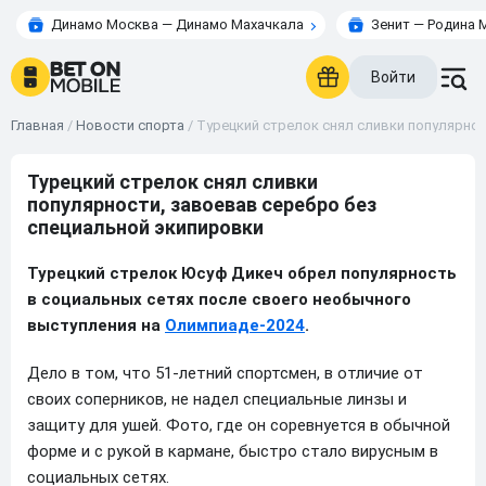
Динамо Москва — Динамо Махачкала
Зенит — Родина 
Войти
Главная
/
Новости спорта
/
Турецкий стрелок снял сливки популярнос
Турецкий стрелок снял сливки
популярности, завоевав серебро без
специальной экипировки
Турецкий стрелок Юсуф Дикеч обрел популярность
в социальных сетях после своего необычного
выступления на
Олимпиаде-2024
.
Дело в том, что 51-летний спортсмен, в отличие от
своих соперников, не надел специальные линзы и
защиту для ушей. Фото, где он соревнуется в обычной
форме и с рукой в кармане, быстро стало вирусным в
социальных сетях.