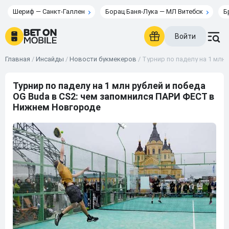
Шериф — Санкт-Галлен
Борац Баня-Лука — МЛ Витебск
Б
Войти
Главная
/
Инсайды
/
Новости букмекеров
/
Турнир по паделу на 1 млн
Турнир по паделу на 1 млн рублей и победа
OG Buda в CS2: чем запомнился ПАРИ ФЕСТ в
Нижнем Новгороде