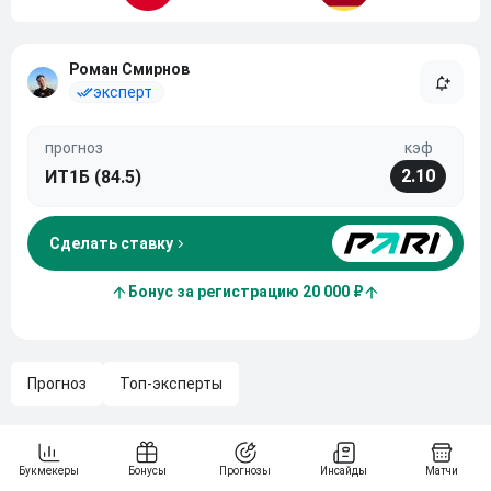
Роман Смирнов
эксперт
прогноз
кэф
2.10
ИТ1Б (84.5)
Сделать ставку
Бонус за регистрацию 20 000 ₽
Прогноз
Топ-эксперты
Турция и Черногория встречаются в рамках
товарищеского матча. Игра пройдет 23 августа и