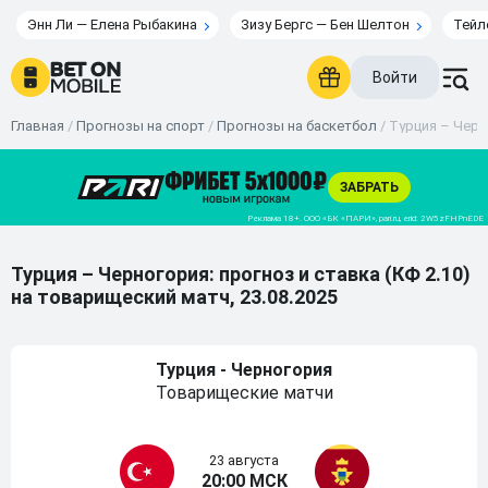
Энн Ли — Елена Рыбакина
Зизу Бергс — Бен Шелтон
Тейл
Войти
Главная
/
Прогнозы на спорт
/
Прогнозы на баскетбол
/
Турция – Черно
Турция – Черногория: прогноз и ставка (КФ 2.10)
на товарищеский матч, 23.08.2025
Турция - Черногория
Товарищеские матчи
23 августа
20:00 МСК