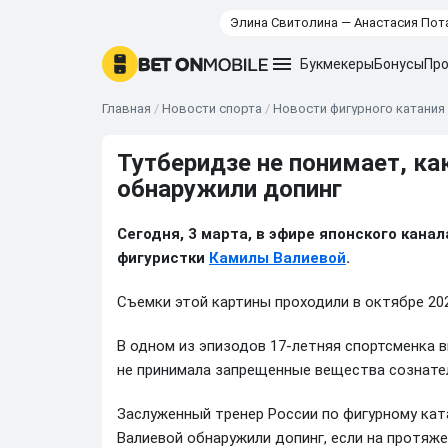
Элина Свитолина — Анастасия Пот
Букмекеры
Бонусы
Про
Главная
/
Новости спорта
/
Новости фигурного катания
Тутберидзе не понимает, ка
обнаружили допинг
Сегодня, 3 марта, в эфире японского кан
фигуристки
Камилы Валиевой
.
Съемки этой картины проходили в октябре 202
В одном из эпизодов 17-летняя спортсменка в
не принимала запрещенные вещества сознате
Заслуженный тренер России по фигурному кат
Валиевой обнаружили допинг, если на протяже