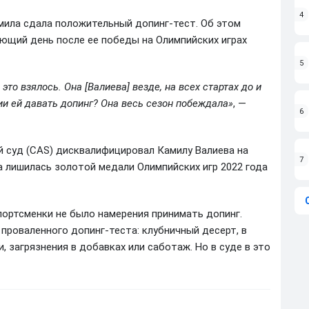
4
амила сдала положительный допинг-тест. Об этом
ующий день после ее победы на Олимпийских играх
5
это взялось. Она [Валиева] везде, на всех стартах до и
ии ей давать допинг? Она весь сезон побеждала»
, —
6
 суд (CAS) дисквалифицировал Камилу Валиева на
7
а лишилась золотой медали Олимпийских игр 2022 года
портсменки не было намерения принимать допинг.
роваленного допинг-теста: клубничный десерт, в
, загрязнения в добавках или саботаж. Но в суде в это