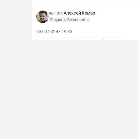
Алексей Комар
АВТОР:
Редактор Betonmobile
03.03.2024 • 19:33
Камила Валиева
Этери Тутберидзе
Далее по теме
Министр Дегтярев раскритиковал переход сы
27.05.2026
•
14:53
Мостовой прокомментировал решение сына П
23.05.2026
•
11:51
Алиев отреагировал на слухи, что они с Ариной
08.05.2026
•
10:22