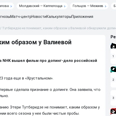
апова
Молдавский — Каппелоцца
Гольцов — Межиев
Б
гнозы
Матч-центр
Новости
Калькуляторы
Приложения
/
Тутберидзе не понимает, каким образом у Валиевой обнаружили допи
Ре
ким образом у Валиевой
1
ала NHK вышел фильм про допинг-дело российской
3 года еще в «Хрустальном».
2
первые сделала признание о допинге. Она заявила, что
льно.
3
анию Этери Тутберидзе не понимает, каким образом у
нии всего сезона у нее были чистые пробы.