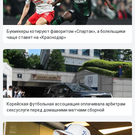
Букмекеры котируют фаворитом «Спартак», а болельщики
чаще ставят на «Краснодар»
Корейская футбольная ассоциация оплачивала арбитрам
сексуслуги перед домашними матчами сборной