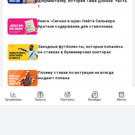
документалку. История Тима Донахи. Часть
1
Книга «Сигнал и шум» Нейта Сильвера.
Краткое содержание для ставочника
Звездные футболисты, которые попались
на ставках в букмекерских конторах
Почему ставки по интуиции не всегда
выдают попана
Сколько можно заработать на ставках в
2026 году: расходы и доходы
профессионального каппера в РФ
Нашли ошибку?
Сообщите нам