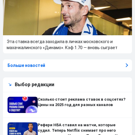
Эта ставка всегда заходила в личках московского и
махачкалинского «Динамо». Кэф 1.70 — вновь сыграет
Больше новостей
Выбор редакции
Сколько стоит реклама ставок в соцсетях?
Цены на 2025 год для разных каналов
Рефери НБА ставил на матчи, которые
судил. Теперь Netflix снимает про него