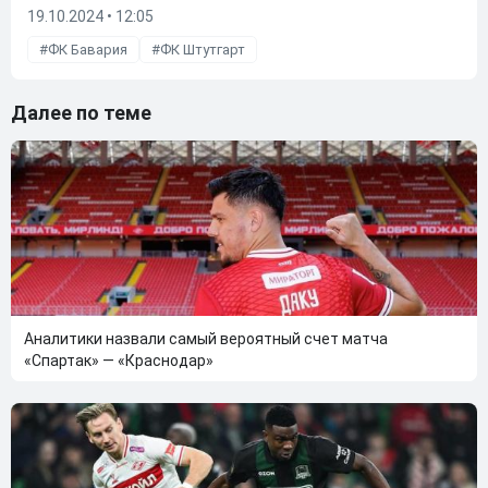
19.10.2024 • 12:05
ФК Бавария
ФК Штутгарт
Далее по теме
Аналитики назвали самый вероятный счет матча
«Спартак» — «Краснодар»