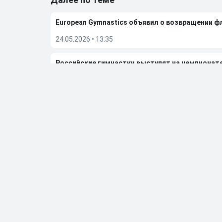
European Gymnastics объявил о возвращении ф
24.05.2026
•
13:35
Российские гимнастки выступят на чемпионат
24.05.2026
•
09:03
FIB сообщила об отмене чемпионата мира по бе
23.05.2026
•
08:14
Дмитрий Губерниев подвел итоги встречи с Е
20.05.2026
•
12:55
Больше новостей
Выбор редакции