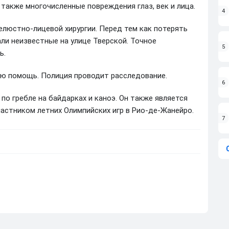
 также многочисленные повреждения глаз, век и лица.
4
елюстно-лицевой хирургии. Перед тем как потерять
али неизвестные на улице Тверской. Точное
5
ь.
ю помощь. Полиция проводит расследование.
6
по гребле на байдарках и каноэ. Он также является
астником летних Олимпийских игр в Рио-де-Жанейро.
7