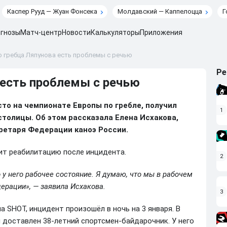
Каспер Рууд — Жуан Фонсека
Молдавский — Каппелоцца
Г
гнозы
Матч-центр
Новости
Калькуляторы
Приложения
о гребца Ляпунова есть проблемы с речью
Ре
 есть проблемы с речью
сто на чемпионате Европы по гребле, получил
1
столицы. Об этом рассказала Елена Исхакова,
ретаря Федерации каноэ России.
ит реабилитацию после инцидента.
2
о у него рабочее состояние. Я думаю, что мы в рабочем
ерации», — заявила Исхакова.
3
а SHOT, инцидент произошёл в ночь на 3 января. В
доставлен 38-летний спортсмен-байдарочник. У него