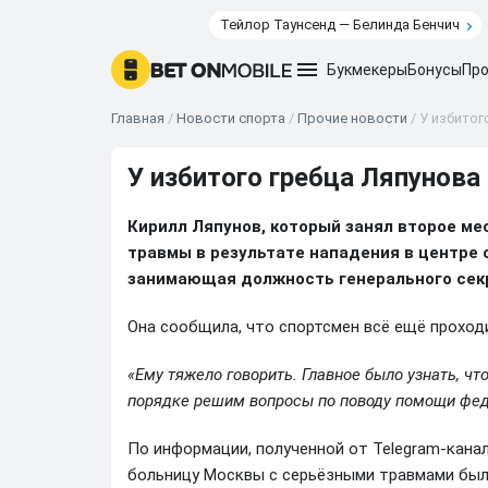
Тейлор Таунсенд — Белинда Бенчич
Букмекеры
Бонусы
Про
Главная
/
Новости спорта
/
Прочие новости
/
У избитог
У избитого гребца Ляпунова
Кирилл Ляпунов, который занял второе ме
травмы в результате нападения в центре 
занимающая должность генерального сек
Она сообщила, что спортсмен всё ещё проход
«Ему тяжело говорить. Главное было узнать, чт
порядке решим вопросы по поводу помощи фед
По информации, полученной от Telegram-канал
больницу Москвы с серьёзными травмами был 