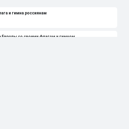
лага и гимна россиянам
е Европы со своими флагом и гимном
нди 2027 года из-за неучастия России
леной Вяльбе и Дмитрием Свищевым