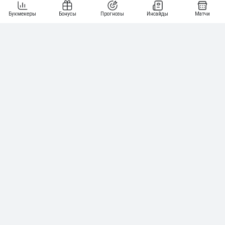
Нашли ошибку?
Сообщите нам
Подпишись на наши новости одним кликом:
Рейтинг букмекеров
ГЕНЕРАЛЬНЫЙ ПАРТНЕР РПЛ
1
10 000₽
78
BETONMOBILE — ПАРТНЕР PARI 1 ЛИГА
2
71
20 000₽