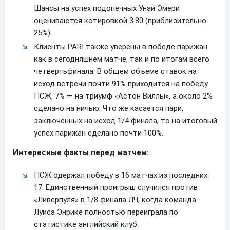
Шансы на успех подопечных Унаи Эмери
оцениваются котировкой 3.80 (приблизительно
25%).
Клиенты PARI также уверены в победе парижан
как в сегодняшнем матче, так и по итогам всего
четвертьфинала. В общем объеме ставок на
исход встречи почти 91% приходится на победу
ПСЖ, 7% — на триумф «Астон Виллы», а около 2%
сделано на ничью. Что же касается пари,
заключенных на исход 1/4 финала, то на итоговый
успех парижан сделано почти 100%.
Интересные факты перед матчем:
ПСЖ одержал победу в 16 матчах из последних
17. Единственный проигрыш случился против
«Ливерпуля» в 1/8 финала ЛЧ, когда команда
Луиса Энрике полностью переиграла по
статистике английский клуб.