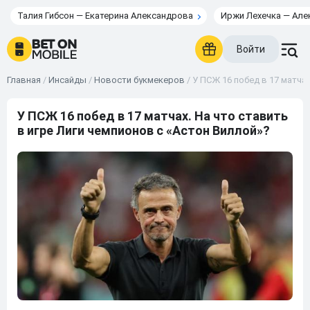
Талия Гибсон — Екатерина Александрова
Иржи Лехечка — Але
Войти
Главная
/
Инсайды
/
Новости букмекеров
/
У ПСЖ 16 побед в 17 матчах
У ПСЖ 16 побед в 17 матчах. На что ставить
в игре Лиги чемпионов с «Астон Виллой»?