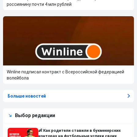
россиянину почти 4 млн рублей
Winline подписал контракт с Всероссийской федерацией
волейбола
Больше новостей
Выбор редакции
👶 Как родители ставили в букмекерских
конторах на футбольные успехи своих