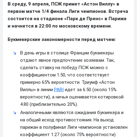
В среду, 9 апреля, ПСЖ примет «Астон Виллу» в
первом матче 1/4 финала Лиги чемпионов. Встреча
состоится на стадионе «Парк де Пренс» в Париже
и начнется в 22:00 по московскому времени.
Букмекерские закономерности перед матчем:
В день игры в столице Франции букмекеры
отдают явное предпочтение хозяевам. Так,
сделать ставку на победу ПСЖ можно с
коэффициентом 1.50, что соответствует
примерно 65% вероятности. Триумф «Астон
Виллы» в линии
PARI
идет за 6.50 (около 15%
вероятности), а ничья оценивается котировкой
4.80 (приблизительно 20%).
Аналогичными являются ожидания букмекера и
на общий исход противостояния. На выход
парижан в полуфинал Лиги чемпионов установлен
коэффициент 1.27 (около 75% вероятности).