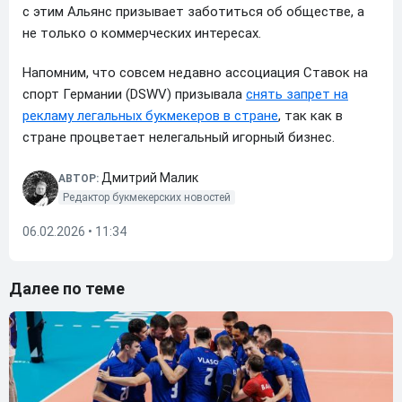
с этим Альянс призывает заботиться об обществе, а
не только о коммерческих интересах.
Напомним, что совсем недавно ассоциация Cтавок на
спорт Германии (DSWV) призывала
снять запрет на
рекламу легальных букмекеров в стране
, так как в
стране процветает нелегальный игорный бизнес.
Дмитрий Малик
АВТОР:
Редактор букмекерских новостей
06.02.2026 • 11:34
Далее по теме