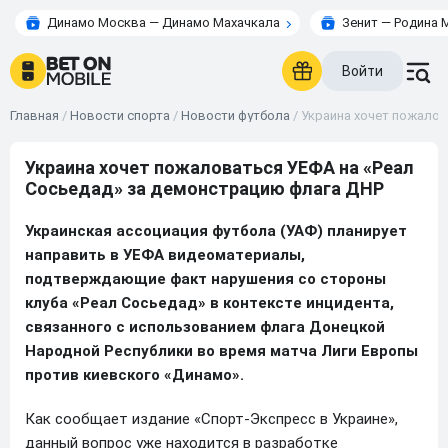
Динамо Москва — Динамо Махачкала
Зенит — Родина 
Войти
Главная
/
Новости спорта
/
Новости футбола
/
Украина хочет пожалов
Украина хочет пожаловаться УЕФА на «Реал
Сосьедад» за демонстрацию флага ДНР
Украинская ассоциация футбола (УАФ) планирует
направить в УЕФА видеоматериалы,
подтверждающие факт нарушения со стороны
клуба «Реал Сосьедад» в контексте инцидента,
связанного с использованием флага Донецкой
Народной Республики во время матча Лиги Европы
против киевского «Динамо».
Как сообщает издание «Спорт-Экспресс в Украине»,
данный вопрос уже находится в разработке