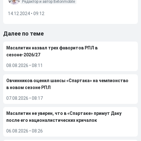
Редактор и автор Betonmobile
14.12.2024 • 09:12
Далее по теме
Масалитин назвал трех фаворитов РПЛ в
сезоне-2026/27
08.08.2026
•
08:11
Овчинников оценил шансы «Спартака» на чемпионство
в новом сезоне РПЛ
07.08.2026
•
08:17
Масалитин не уверен, что в «Спартаке» примут Даку
после его националистических кричалок
06.08.2026
•
08:26