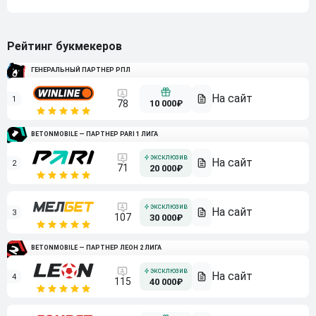
Рейтинг букмекеров
ГЕНЕРАЛЬНЫЙ ПАРТНЕР РПЛ
1
10 000₽
78
BETONMOBILE — ПАРТНЕР PARI 1 ЛИГА
2
71
20 000₽
3
107
30 000₽
BETONMOBILE — ПАРТНЕР ЛЕОН 2 ЛИГА
4
115
40 000₽