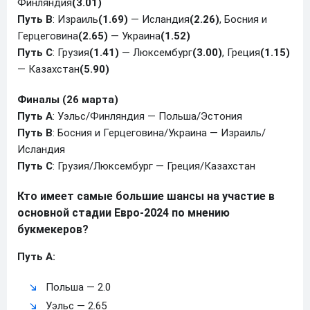
Финляндия
(3.01)
Путь B
: Израиль
(1.69)
— Исландия
(2.26)
, Босния и
Герцеговина
(2.65)
— Украина
(1.52)
Путь C
: Грузия
(1.41)
— Люксембург
(3.00)
, Греция
(1.15)
— Казахстан
(5.90)
Финалы (26 марта)
Путь A
: Уэльс/Финляндия — Польша/Эстония
Путь B
: Босния и Герцеговина/Украина — Израиль/
Исландия
Путь C
: Грузия/Люксембург — Греция/Казахстан
Кто имеет самые большие шансы на участие в
основной стадии Евро-2024 по мнению
букмекеров?
Путь А:
Польша — 2.0
Уэльс — 2.65