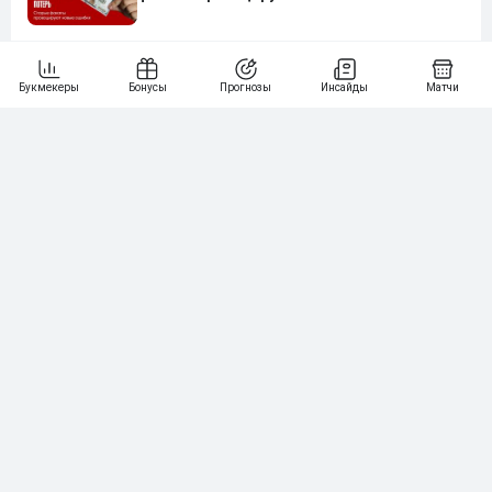
Сколько зарабатывают футбольные клубы
на контрактах с букмекерами в разных
странах? От Бразилии до России
🎓Попан или профи? Проверьте себя очень
сложным тестом на знание букмекерской
индустрии
Стратегия ставок на гол игрока в футболе.
Разбор от настоящих капперов с
примерами и пошаговым гайдом
Нашли ошибку?
Сообщите нам
Подпишись на наши новости одним кликом: