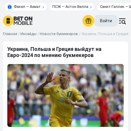
Факел — Ахмат
ПСЖ — Астон Вилла
Санкт-Галлен — 
Войти
Главная
/
Инсайды
/
Новости букмекеров
/
Украина, Польша и Греция 
Украина, Польша и Греция выйдут на
Евро-2024 по мнению букмекеров