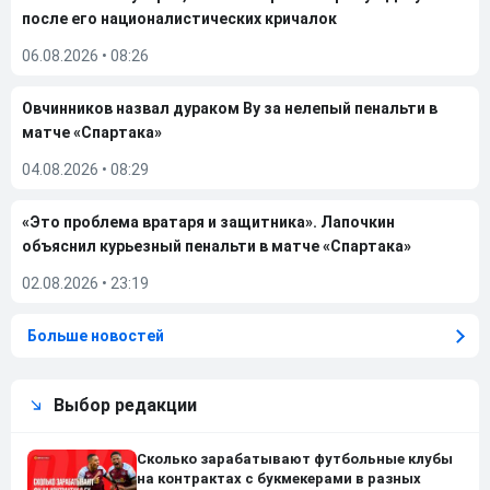
после его националистических кричалок
06.08.2026
•
08:26
Овчинников назвал дураком Ву за нелепый пенальти в
матче «Спартака»
04.08.2026
•
08:29
«Это проблема вратаря и защитника». Лапочкин
объяснил курьезный пенальти в матче «Спартака»
02.08.2026
•
23:19
Больше новостей
Выбор редакции
Сколько зарабатывают футбольные клубы
на контрактах с букмекерами в разных