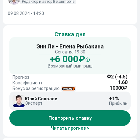
Редактор и автор Betonmobile
09.08.2024 • 14:20
Ставка дня
Энн Ли - Елена Рыбакина
Сегодня, 19:30
+6 000₽
Возможный выигрыш
Ф2 (-4.5)
Прогноз
1.60
Коэффициент
10000₽
Бонус за регистрацию
+1%
Юрий Соколов
Эксперт
Прибыль
Повторить ставку
Читать прогноз >