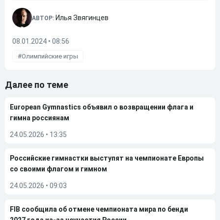
Илья Звягинцев
АВТОР:
08.01.2024 • 08:56
Олимпийские игры
Далее по теме
European Gymnastics объявил о возвращении флага и
гимна россиянам
24.05.2026
•
13:35
Российские гимнастки выступят на чемпионате Европы
со своими флагом и гимном
24.05.2026
•
09:03
FIB сообщила об отмене чемпионата мира по бенди