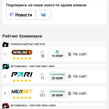
Подпишись на наши новости одним кликом:
Рейтинг букмекеров
ГЕНЕРАЛЬНЫЙ ПАРТНЕР РПЛ
1
10 000₽
78
BETONMOBILE — ПАРТНЕР PARI 1 ЛИГА
2
71
20 000₽
3
107
30 000₽
BETONMOBILE — ПАРТНЕР ЛЕОН 2 ЛИГА