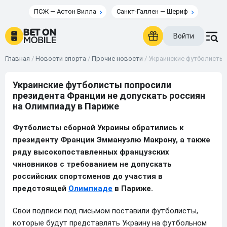
ПСЖ — Астон Вилла
Санкт-Галлен — Шериф
Войти
Главная
/
Новости спорта
/
Прочие новости
/
Украинские футболисты 
Украинские футболисты попросили
президента Франции не допускать россиян
на Олимпиаду в Париже
Футболисты сборной Украины обратились к
президенту Франции Эммануэлю Макрону, а также
ряду высокопоставленных французских
чиновников с требованием не допускать
российских спортсменов до участия в
предстоящей
Олимпиаде
в Париже.
Свои подписи под письмом поставили футболисты,
которые будут представлять Украину на футбольном