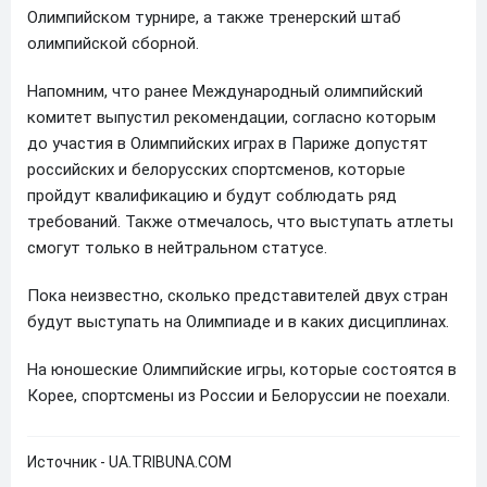
Олимпийском турнире, а также тренерский штаб
олимпийской сборной.
Напомним, что ранее Международный олимпийский
комитет выпустил рекомендации, согласно которым
до участия в Олимпийских играх в Париже допустят
российских и белорусских спортсменов, которые
пройдут квалификацию и будут соблюдать ряд
требований. Также отмечалось, что выступать атлеты
смогут только в нейтральном статусе.
Пока неизвестно, сколько представителей двух стран
будут выступать на Олимпиаде и в каких дисциплинах.
На юношеские Олимпийские игры, которые состоятся в
Корее, спортсмены из России и Белоруссии не поехали.
Источник - UA.TRIBUNA.COM