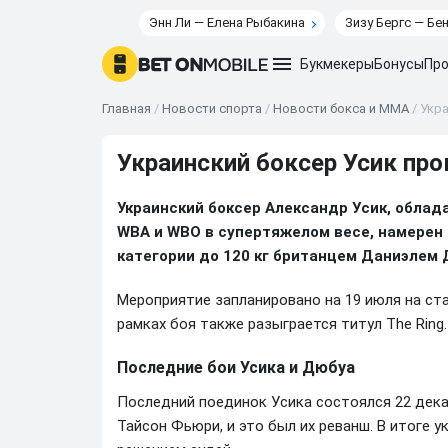
Энн Ли — Елена Рыбакина
Зизу Бергс — Бе
Букмекеры
Бонусы
Про
Главная
/
Новости спорта
/
Новости бокса и ММА
/
Укра
Украинский боксер Усик пр
Украинский боксер Александр Усик, обла
WBA и WBO в супертяжелом весе, намерен 
категории до 120 кг британцем Даниэлем 
Мероприятие запланировано на 19 июля на ста
рамках боя также разыграется титул The Ring.
Последние бои Усика и Дюбуа
Последний поединок Усика состоялся 22 дека
Тайсон Фьюри, и это был их реванш. В итоге 