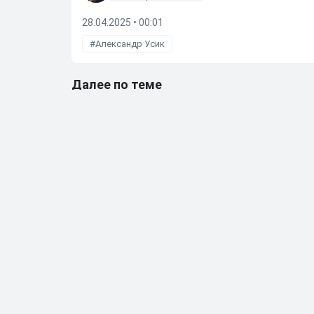
28.04.2025 • 00:01
Александр Усик
Далее по теме
Экс-боец UFC рассказал, как Конор Макгрегор
11.07.2026
•
23:05
«Для Макса бой не будет тяжелым»: Тренер бо
Макгрегором
11.07.2026
•
19:03
Олейник: Холлоуэй не является большим фаво
11.07.2026
•
18:49
Рафиков рассказал, как закончится бой Макгре