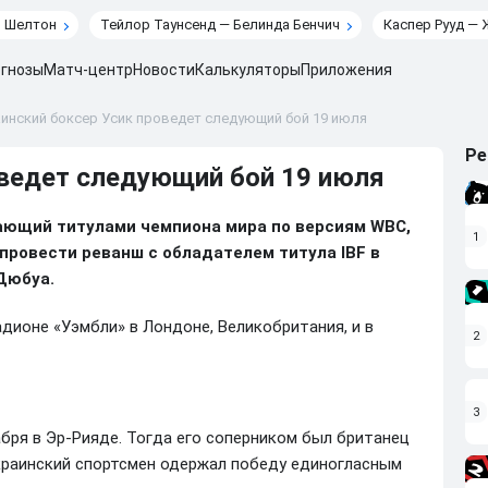
н Шелтон
Тейлор Таунсенд — Белинда Бенчич
Каспер Рууд — 
гнозы
Матч-центр
Новости
Калькуляторы
Приложения
инский боксер Усик проведет следующий бой 19 июля
Ре
оведет следующий бой 19 июля
дающий титулами чемпиона мира по версиям WBC,
1
провести реванш с обладателем титула IBF в
Дюбуа.
дионе «Уэмбли» в Лондоне, Великобритания, и в
2
3
бря в Эр-Рияде. Тогда его соперником был британец
украинский спортсмен одержал победу единогласным