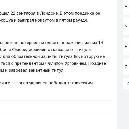
4
ошел 22 сентября в Лондоне. В этом поединке он
жошуа и выиграл нокаутом в пятом раунде.
5
ьере и не потерпел ни одного поражения, из них 14
6
 боя с Фьюри, украинец отказался от титула
 для обязательной защиты титула IBF, которую не
иться с претендентом Филипом Хрговичем. Позднее
7
м и завоевал вакантный титул.
 ринге — тогда украинец победил техническим