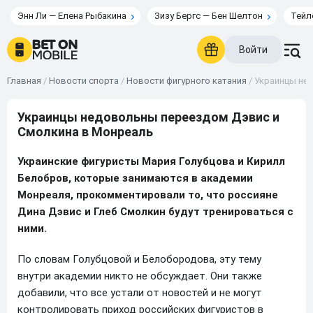
Энн Ли — Елена Рыбакина
Зизу Бергс — Бен Шелтон
Тейл
Войти
Главная
/
Новости спорта
/
Новости фигурного катания
/
Украинцы не
Украинцы недовольны переездом Дэвис и
Смолкина в Монреаль
Украинские фигуристы Мария Голубцова и Кирилл
Белобров, которые занимаются в академии
Монреаля, прокомментировали то, что россияне
Дина Дэвис и Глеб Смолкин будут тренироваться с
ними.
По словам Голубцовой и Белобородова, эту тему
внутри академии никто не обсуждает. Они также
добавили, что все устали от новостей и не могут
контролировать приход российских фигуристов в