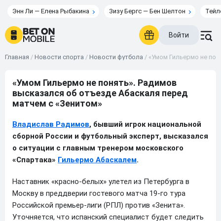
Энн Ли — Елена Рыбакина
Зизу Бергс — Бен Шелтон
Тейл
Войти
Главная
/
Новости спорта
/
Новости футбола
/
«Умом Гильермо не пон
«Умом Гильермо не понять». Радимов
высказался об отъезде Абаскаля перед
матчем с «Зенитом»
Владислав Радимов
, бывший игрок национальной
сборной России и футбольный эксперт, высказался
о ситуации с главным тренером московского
«Спартака»
Гильермо Абаскалем
.
Наставник «красно-белых» улетел из Петербурга в
Москву в преддверии гостевого матча 19-го тура
Российской премьер-лиги (РПЛ) против «Зенита».
Уточняется, что испанский специалист будет следить