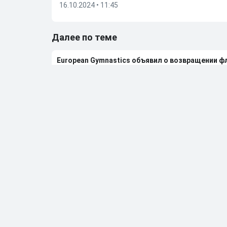
16.10.2024 • 11:45
Далее по теме
European Gymnastics объявил о возвращении ф
24.05.2026
•
13:35
Российские гимнастки выступят на чемпионат
24.05.2026
•
09:03
FIB сообщила об отмене чемпионата мира по бе
23.05.2026
•
08:14
Дмитрий Губерниев подвел итоги встречи с Е
20.05.2026
•
12:55
Больше новостей