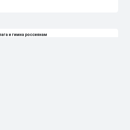
лага и гимна россиянам
е Европы со своими флагом и гимном
нди 2027 года из-за неучастия России
леной Вяльбе и Дмитрием Свищевым