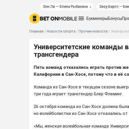
Энн Ли — Елена Рыбакина
Зизу Бергс — Бе
Букмекеры
Бонусы
Про
Главная
/
Новости спорта
/
Прочие новости
/
Университ
Университетские команды в 
трансгендера
Пять команд отказались играть против ж
Калифорнии в Сан-Хосе, потому что в её с
Команда из Сан-Хосе в текущем сезоне выигр
три года играет трансгендер Блер Флеминг.
26 октября команда из Сан-Хосе должна была
но волейболистки из Сан-Хосе отказались от
«Мы, женская волейбольная команда Университ