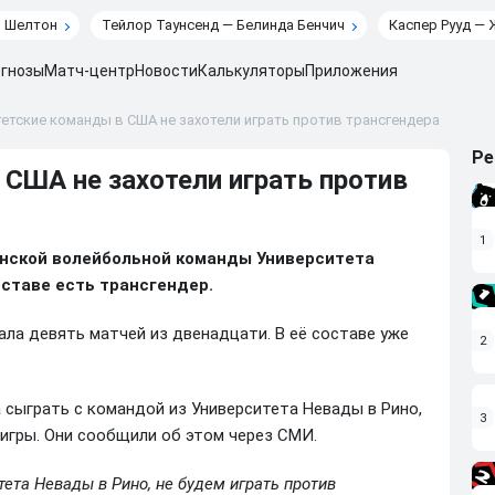
н Шелтон
Тейлор Таунсенд — Белинда Бенчич
Каспер Рууд — 
гнозы
Матч-центр
Новости
Калькуляторы
Приложения
етские команды в США не захотели играть против трансгендера
Ре
США не захотели играть против
1
енской волейбольной команды Университета
оставе есть трансгендер.
ала девять матчей из двенадцати. В её составе уже
2
 сыграть с командой из Университета Невады в Рино,
3
 игры. Они сообщили об этом через СМИ.
ета Невады в Рино, не будем играть против