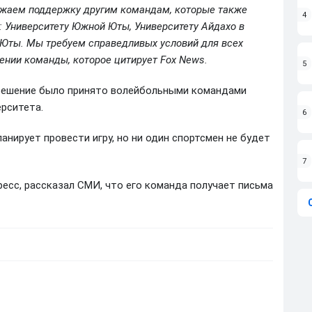
ажаем поддержку другим командам, которые также
4
: Университету Южной Юты, Университету Айдахо в
у Юты. Мы требуем справедливых условий для всех
лении команды, которое цитирует Fox News.
5
 решение было принято волейбольными командами
рситета.
6
нирует провести игру, но ни один спортсмен не будет
7
есс, рассказал СМИ, что его команда получает письма