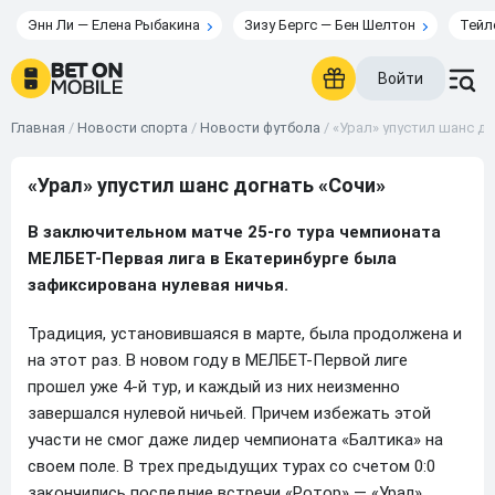
Энн Ли — Елена Рыбакина
Зизу Бергс — Бен Шелтон
Тейл
Войти
Главная
/
Новости спорта
/
Новости футбола
/
«Урал» упустил шанс до
«Урал» упустил шанс догнать «Сочи»
В заключительном матче 25-го тура чемпионата
МЕЛБЕТ-Первая лига в Екатеринбурге была
зафиксирована нулевая ничья.
Традиция, установившаяся в марте, была продолжена и
на этот раз. В новом году в МЕЛБЕТ-Первой лиге
прошел уже 4-й тур, и каждый из них неизменно
завершался нулевой ничьей. Причем избежать этой
участи не смог даже лидер чемпионата «Балтика» на
своем поле. В трех предыдущих турах со счетом 0:0
закончились последние встречи «Ротор» — «Урал»,