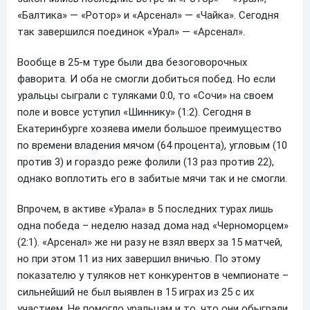
«Балтика» — «Ротор» и «Арсенал» — «Чайка». Сегодня
так завершился поединок «Урал» — «Арсенал».
Вообще в 25-м туре были два безоговорочных
фаворита. И оба не смогли добиться побед. Но если
уральцы сыграли с туляками 0:0, то «Сочи» на своем
поле и вовсе уступил «Шиннику» (1:2). Сегодня в
Екатеринбурге хозяева имели большое преимущество
по времени владения мячом (64 процента), угловым (10
против 3) и гораздо реже фолили (13 раз против 22),
однако воплотить его в забитые мячи так и не смогли.
Впрочем, в активе «Урала» в 5 последних турах лишь
одна победа – неделю назад дома над «Черноморцем»
(2:1). «Арсенал» же ни разу не взял вверх за 15 матчей,
но при этом 11 из них завершил вничью. По этому
показателю у туляков нет конкурентов в чемпионате –
сильнейший не был выявлен в 15 играх из 25 с их
участием. Не помогло уральцам и то, что они обыграли