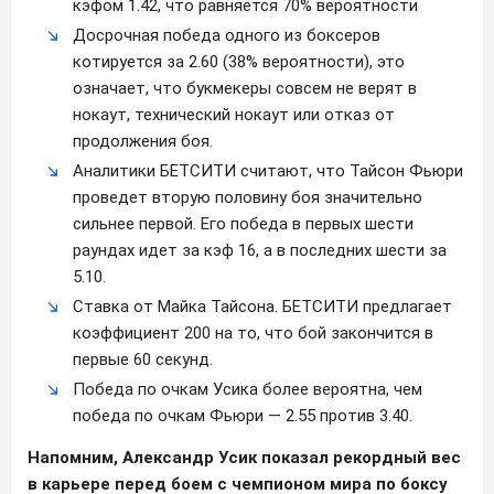
кэфом 1.42, что равняется 70% вероятности
Досрочная победа одного из боксеров
котируется за 2.60 (38% вероятности), это
означает, что букмекеры совсем не верят в
нокаут, технический нокаут или отказ от
продолжения боя.
Аналитики БЕТСИТИ считают, что Тайсон Фьюри
проведет вторую половину боя значительно
сильнее первой. Его победа в первых шести
раундах идет за кэф 16, а в последних шести за
5.10.
Ставка от Майка Тайсона. БЕТСИТИ предлагает
коэффициент 200 на то, что бой закончится в
первые 60 секунд.
Победа по очкам Усика более вероятна, чем
победа по очкам Фьюри — 2.55 против 3.40.
Напомним, Александр Усик показал рекордный вес
в карьере перед боем с чемпионом мира по боксу