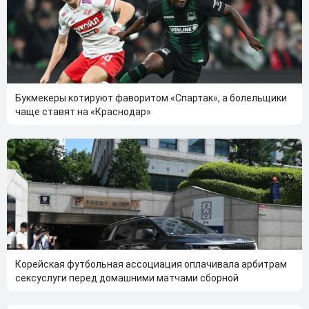
Букмекеры котируют фаворитом «Спартак», а болельщики
чаще ставят на «Краснодар»
Корейская футбольная ассоциация оплачивала арбитрам
сексуслуги перед домашними матчами сборной