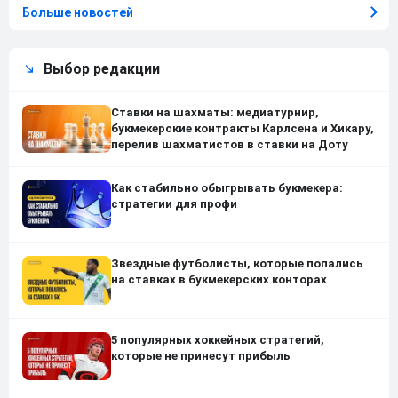
Больше новостей
Выбор редакции
Ставки на шахматы: медиатурнир,
букмекерские контракты Карлсена и Хикару,
перелив шахматистов в ставки на Доту
Как стабильно обыгрывать букмекера:
стратегии для профи
Звездные футболисты, которые попались
на ставках в букмекерских конторах
5 популярных хоккейных стратегий,
которые не принесут прибыль