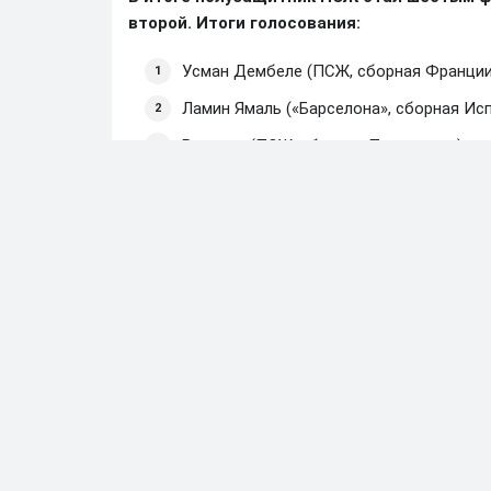
второй. Итоги голосования:
Усман Дембеле (ПСЖ, сборная Франции
Ламин Ямаль («Барселона», сборная Исп
Витинья (ПСЖ, сборная Португалии).
Мохаммед Салах («Ливерпуль», сборная 
Рафинья («Барселона», сборная Бразили
Ашраф Хакими (ПСЖ, сборная Марокко)
Килиан Мбаппе («Реал», сборная Франци
Коул Палмер («Челси», сборная Англии).
Джанлуиджи Доннарумма («Манчестер С
Нуну Мендеш (ПСЖ, сборная Португалии
Педри («Барселона», сборная Испании).
Хвича Кварацхелия (ПСЖ, сборная Грузи