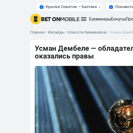
Крылья Советов — Балтика
Локомоти
Букмекеры
Бонусы
Про
Главная
/
Инсайды
/
Новости букмекеров
/
Усман Дембе
Усман Дембеле — обладател
оказались правы