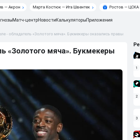
в — Акрон
Марта Костюк — Ига Швентек
Ростов — ЦСКА
гнозы
Матч-центр
Новости
Калькуляторы
Приложения
ле - обладатель «Золотого мяча». Букмекеры оказались правы
Ре
ь «Золотого мяча». Букмекеры
1
2
3