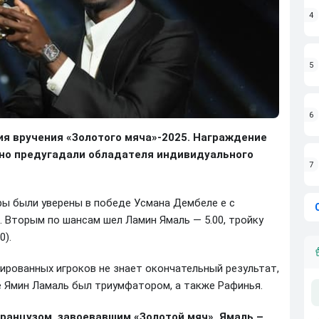
4
5
6
ия вручения «Золотого мяча»-2025. Награждение
рно предугадали обладателя индивидуального
7
ры были уверены в победе Усмана Дембеле е с
. Вторым по шансам шел Ламин Ямаль — 5.00, тройку
0).
ированных игроков не знает окончательный результат,
е Ямин Ламаль был триумфатором, а также Рафинья.
ранцузом, завоевавшим «Золотой мяч». Ямаль –